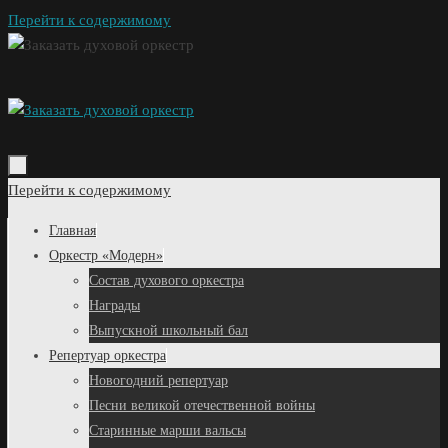
Перейти к содержимому
Перейти к содержимому
Главная
Оркестр «Модерн»
Состав духового оркестра
Награды
Выпускной школьный бал
Репертуар оркестра
Новогодний репертуар
Песни великой отечественной войны
Старинные марши вальсы