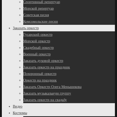
Спортивный репертуар
Морской репертуар
Советская песня
Комсомольские песни
Заказать оркестр
Гусарский оркестр
Морской оркестр
Свадебный оркестр
Военный оркестр
Заказать духовой оркестр
Заказать оркестр на праздник
Похоронный оркестр
Оркестр на праздник
Заказать Оркестр Олега Меньшикова
Заказать музыкальную группу
Заказать оркестр на свадьбу
Видео
Костюмы