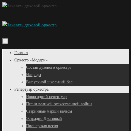
Перейти
к
содержимому
Перейти
Главная
к
Оркестр «Модерн»
содержимому
Состав духового оркестра
Награды
Выпускной школьный бал
Репертуар оркестра
Новогодний репертуар
Песни великой отечественной войны
Старинные марши вальсы
Эстрадно Джазовый
Пионерская песня