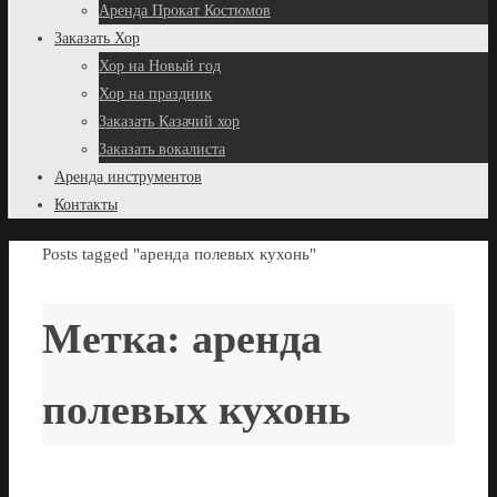
Аренда Прокат Костюмов
Заказать Хор
Хор на Новый год
Хор на праздник
Заказать Казачий хор
Заказать вокалиста
Аренда инструментов
Контакты
Домой
Posts tagged "аренда полевых кухонь"
Метка:
аренда
полевых кухонь