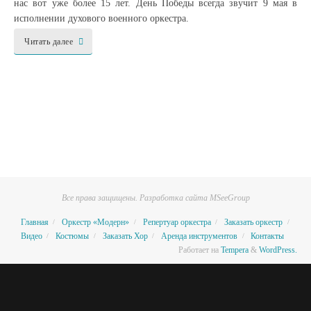
нас вот уже более 15 лет. День Победы всегда звучит 9 мая в
исполнении духового военного оркестра.
Читать далее
Все права защищены. Разработка сайта MSeeGroup
Главная
Оркестр «Модерн»
Репертуар оркестра
Заказать оркестр
Видео
Костюмы
Заказать Хор
Аренда инструментов
Контакты
Работает на
Tempera
&
WordPress.