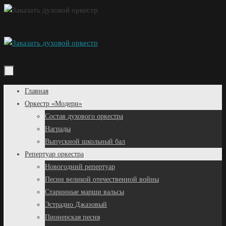
Перейти
к
содержимому
Перейти
Главная
к
Оркестр «Модерн»
содержимому
Состав духового оркестра
Награды
Выпускной школьный бал
Репертуар оркестра
Новогодний репертуар
Песни великой отечественной войны
Старинные марши вальсы
Эстрадно Джазовый
Пионерская песня