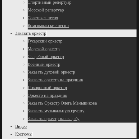
Спортивный репертуар
Морской репертуар
Советская песня
Комсомольские песни
Заказать оркестр
Гусарский оркестр
Морской оркестр
Свадебный оркестр
Военный оркестр
Заказать духовой оркестр
Заказать оркестр на праздник
Похоронный оркестр
Оркестр на праздник
Заказать Оркестр Олега Меньшикова
Заказать музыкальную группу
Заказать оркестр на свадьбу
Видео
Костюмы